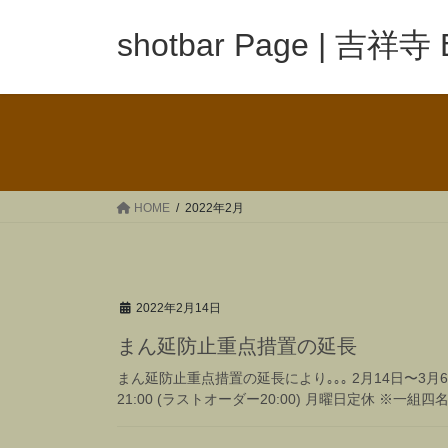
コ
ナ
ン
ビ
shotbar Page | 吉祥寺
テ
ゲ
ン
ー
ツ
シ
へ
ョ
ス
ン
キ
に
ッ
移
HOME
2022年2月
プ
動
2022年2月14日
まん延防止重点措置の延長
まん延防止重点措置の延長により｡｡｡ 2月14日〜3月
21:00 (ラストオーダー20:00) 月曜日定休 ※一