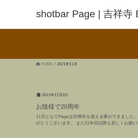
コ
ナ
ン
ビ
shotbar Page | 吉祥寺
テ
ゲ
ン
ー
ツ
シ
へ
ョ
ス
ン
キ
に
ッ
移
HOME
2021年11月
プ
動
2021年11月2日
お陰様で20周年
11月となりPageは20周年を迎える事ができました
がとうございます。 また21年目以降も宜しくお願い致し