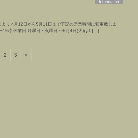
Information
り 4月12日から5月11日まで下記の営業時間に変更致しま
19時 休業日:月曜日・火曜日 ※5月4日(火)は1 […]
固
固
2
3
»
定
定
ペ
ペ
ー
ー
ジ
ジ