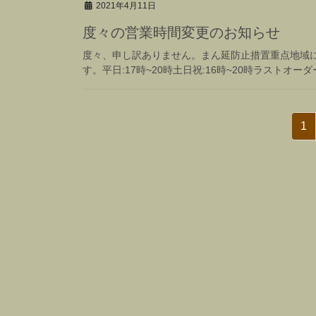
2021年4月11日
度々の営業時間変更のお知らせ
度々、申し訳ありません。まん延防止措置重点地域によ
す。平日:17時~20時土日祝:16時~20時ラストオーダー
投
固
1
稿
定
ペ
の
ー
ペ
ジ
ー
ジ
送
り