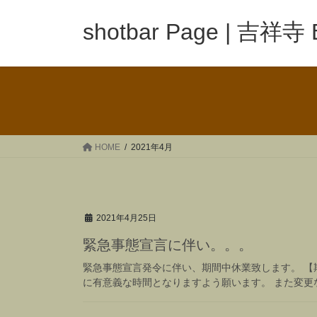
コ
ナ
ン
ビ
shotbar Page | 吉祥寺
テ
ゲ
ン
ー
ツ
シ
へ
ョ
ス
ン
キ
に
ッ
移
HOME
2021年4月
プ
動
2021年4月25日
緊急事態宣言に伴い。。。
緊急事態宣言発令に伴い、期間中休業致します。 【期
に有意義な時間となりますよう願います。 また変更