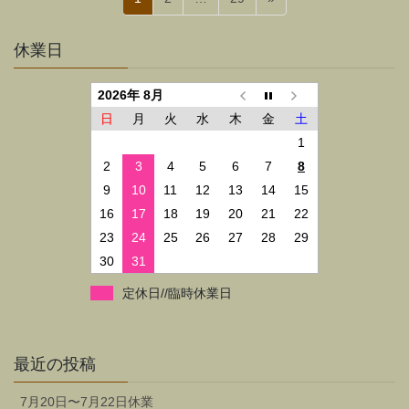
稿
定
定
定
ペ
ペ
ペ
の
休業日
ー
ー
ー
ペ
ジ
ジ
ジ
2026年 8月
ー
日
月
火
水
木
金
土
ジ
1
送
2
3
4
5
6
7
8
り
9
10
11
12
13
14
15
16
17
18
19
20
21
22
23
24
25
26
27
28
29
30
31
定休日//臨時休業日
最近の投稿
7月20日〜7月22日休業