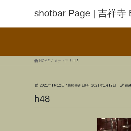
コ
ナ
ン
ビ
shotbar Page | 吉祥寺
テ
ゲ
ン
ー
ツ
シ
へ
ョ
ス
ン
キ
に
ッ
移
HOME
メディア
h48
プ
動
2021年1月12日
/ 最終更新日時 :
2021年1月12日
mat
h48