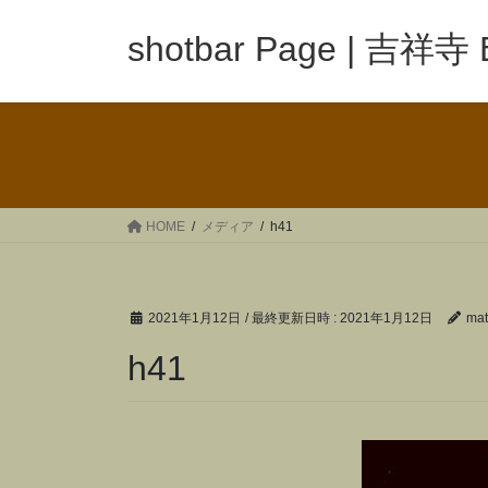
コ
ナ
ン
ビ
shotbar Page | 吉祥寺
テ
ゲ
ン
ー
ツ
シ
へ
ョ
ス
ン
キ
に
ッ
移
HOME
メディア
h41
プ
動
2021年1月12日
/ 最終更新日時 :
2021年1月12日
mat
h41