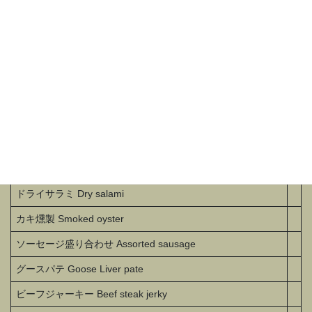
Food
レーズンバター(自家製) Raisins butter
ピクルス(自家製) Pickles
ミックスナッツ Mixed nats
ドライサラミ Dry salami
カキ燻製 Smoked oyster
ソーセージ盛り合わせ Assorted sausage
グースパテ Goose Liver pate
ビーフジャーキー Beef steak jerky